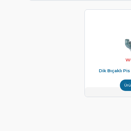
WQ
Dik Bıçaklı Pi
Ürü