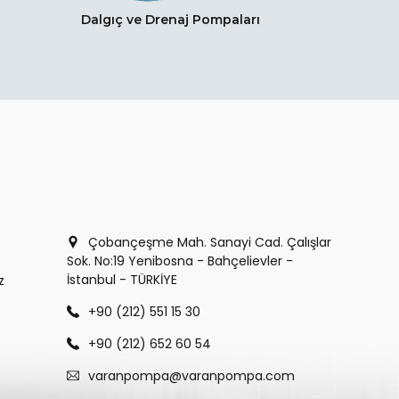
Dalgıç ve Drenaj Pompaları
Çobançeşme Mah. Sanayi Cad. Çalışlar
Sok. No:19 Yenibosna - Bahçelievler -
İstanbul - TÜRKİYE
z
+90 (212) 551 15 30
+90 (212) 652 60 54
varanpompa@varanpompa.com