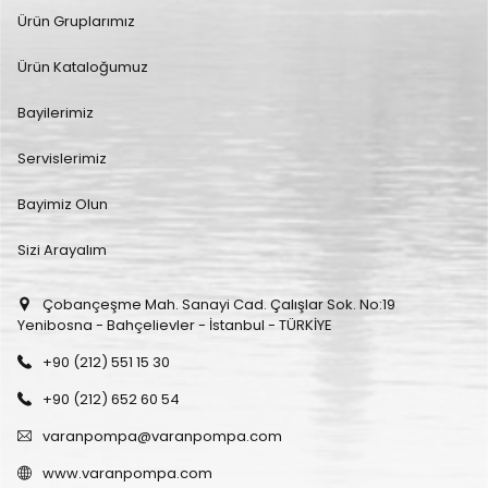
Ürün Gruplarımız
Ürün Kataloğumuz
Bayilerimiz
Servislerimiz
Bayimiz Olun
Sizi Arayalım
Çobançeşme Mah. Sanayi Cad. Çalışlar Sok. No:19
Yenibosna - Bahçelievler - İstanbul - TÜRKİYE
+90 (212) 551 15 30
+90 (212) 652 60 54
varanpompa@varanpompa.com
www.varanpompa.com