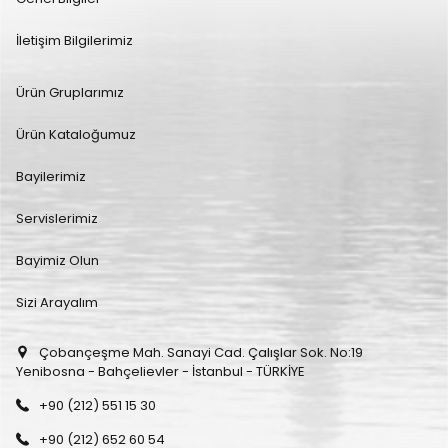
İletişim Bilgilerimiz
Ürün Gruplarımız
Ürün Kataloğumuz
Bayilerimiz
Servislerimiz
Bayimiz Olun
Sizi Arayalım
Çobançeşme Mah. Sanayi Cad. Çalışlar Sok. No:19
Yenibosna - Bahçelievler - İstanbul - TÜRKİYE
+90 (212) 551 15 30
+90 (212) 652 60 54