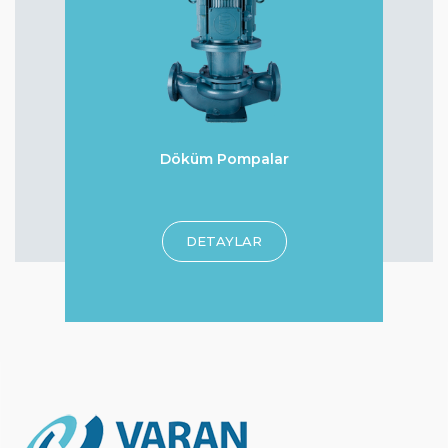
Döküm Pompalar
r
DETAYLAR