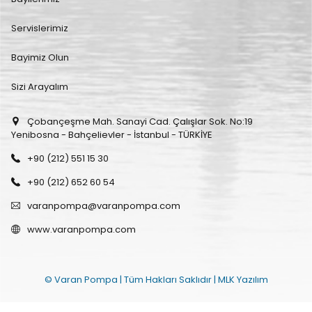
Servislerimiz
Bayimiz Olun
Sizi Arayalım
Çobançeşme Mah. Sanayi Cad. Çalışlar Sok. No:19
Yenibosna - Bahçelievler - İstanbul - TÜRKİYE
+90 (212) 551 15 30
+90 (212) 652 60 54
varanpompa@varanpompa.com
www.varanpompa.com
© Varan Pompa | Tüm Hakları Saklıdır |
MLK Yazılım