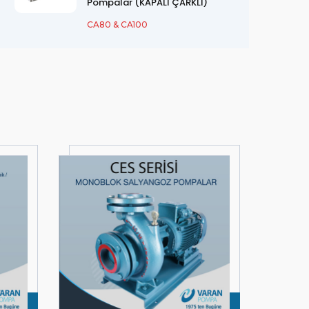
Pompalar (KAPALI ÇARKLI)
CA80 & CA100