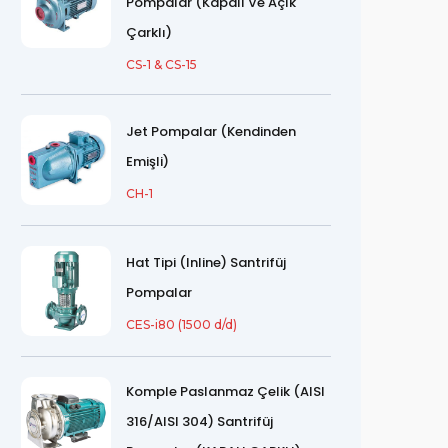
Pompalar (Kapalı Ve Açık
Çarklı)
CS-1 & CS-15
Jet Pompalar (Kendinden
Emişli)
CH-1
Hat Tipi (Inline) Santrifüj
Pompalar
CES-i80 (1500 d/d)
Komple Paslanmaz Çelik (AISI
316/AISI 304) Santrifüj