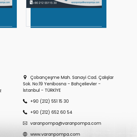
Çobançeşme Mah. Sanayi Cad. Çalışlar
Sok. No:19 Yenibosna - Bahçelievler -
İstanbul - TÜRKİYE
z
+90 (212) 551 15 30
+90 (212) 652 60 54
varanpompa@varanpompa.com
www.varanpompa.com