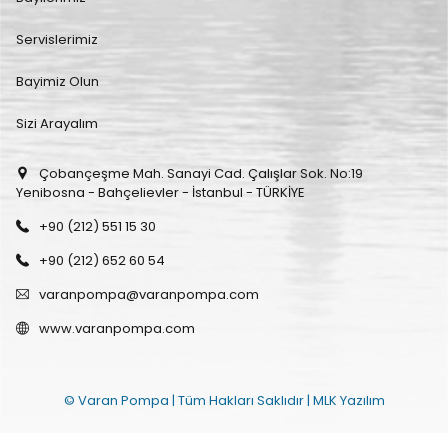
Servislerimiz
Bayimiz Olun
Sizi Arayalım
Çobançeşme Mah. Sanayi Cad. Çalışlar Sok. No:19
Yenibosna - Bahçelievler - İstanbul - TÜRKİYE
+90 (212) 551 15 30
+90 (212) 652 60 54
varanpompa@varanpompa.com
www.varanpompa.com
© Varan Pompa | Tüm Hakları Saklıdır |
MLK Yazılım