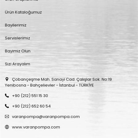
Ürün Kataloğumuz
Bayilerimiz
Servislerimiz
Bayimiz Olun
Sizi Arayalım
Çobançeşme Mah. Sanayi Cad. Çalışlar Sok. No:19
Yenibosna - Bahçelievler - İstanbul - TÜRKİYE
+90 (212) 551 15 30
+90 (212) 652 60 54
varanpompa@varanpompa.com
www.varanpompa.com