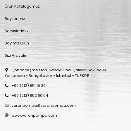
Ürün Kataloğumuz
Bayilerimiz
Servislerimiz
Bayimiz Olun
Sizi Arayalım
Çobançeşme Mah. Sanayi Cad. Çalışlar Sok. No:19
Yenibosna - Bahçelievler - İstanbul - TÜRKİYE
+90 (212) 551 15 30
+90 (212) 652 60 54
varanpompa@varanpompa.com
www.varanpompa.com