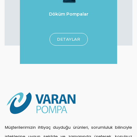
Döküm Pompalar
r
DETAYLAR
Müşterilerimizin ihtiyaç duyduğu ürünleri, sorumluluk bilinciyle
isteklerine uygun şekilde ve zamanında üreterek, koşulsuz