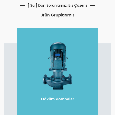
[ Su ] Dan Sorunlarınızı Biz Çözeriz
Ürün Gruplarımız
Döküm Pompalar
r