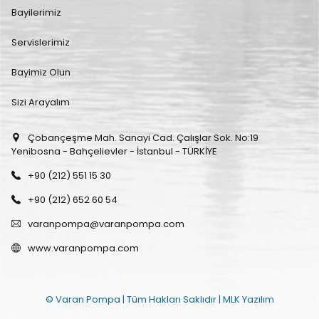
Bayilerimiz
Servislerimiz
Bayimiz Olun
Sizi Arayalım
Çobançeşme Mah. Sanayi Cad. Çalışlar Sok. No:19
Yenibosna - Bahçelievler - İstanbul - TÜRKİYE
+90 (212) 551 15 30
+90 (212) 652 60 54
varanpompa@varanpompa.com
www.varanpompa.com
© Varan Pompa | Tüm Hakları Saklıdır |
MLK Yazılım