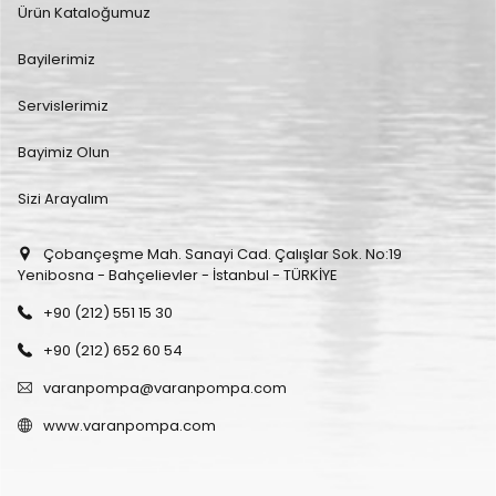
Ürün Kataloğumuz
Bayilerimiz
Servislerimiz
Bayimiz Olun
Sizi Arayalım
Çobançeşme Mah. Sanayi Cad. Çalışlar Sok. No:19
Yenibosna - Bahçelievler - İstanbul - TÜRKİYE
+90 (212) 551 15 30
+90 (212) 652 60 54
varanpompa@varanpompa.com
www.varanpompa.com