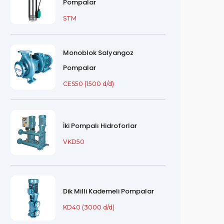
Pompalar
STM
Monoblok Salyangoz
Pompalar
CES50 (1500 d/d)
İki Pompalı Hidroforlar
VKD50
Dik Milli Kademeli Pompalar
KD40 (3000 d/d)