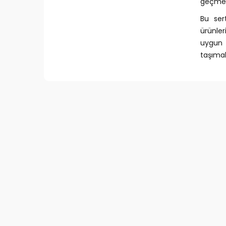
geçmek
Bu sert
ürünle
uygun
taşımak