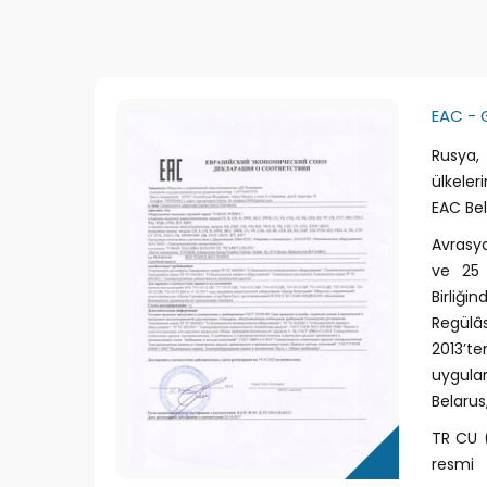
EAC - 
Rusya, 
ülkeler
EAC Bel
Avrasy
ve 25 
Birliği
Regülâ
2013’
uygula
Belarus,
TR CU (
resmi