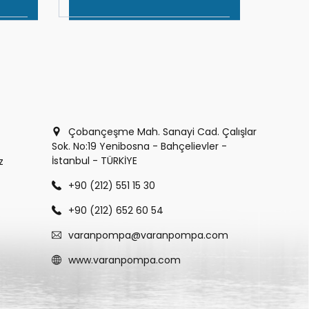
Çobançeşme Mah. Sanayi Cad. Çalışlar
Sok. No:19 Yenibosna - Bahçelievler -
İstanbul - TÜRKİYE
z
+90 (212) 551 15 30
+90 (212) 652 60 54
varanpompa@varanpompa.com
www.varanpompa.com